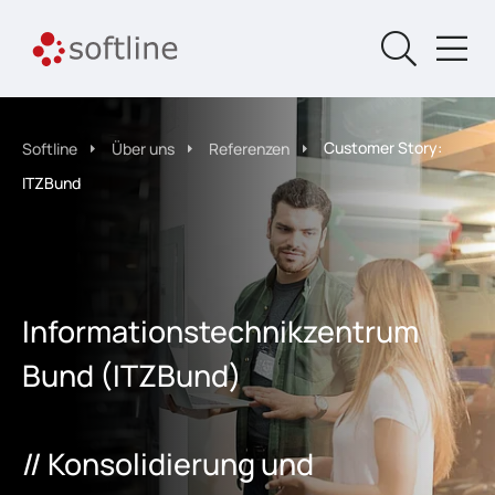
Customer Story:
Softline
Über uns
Referenzen
ITZBund
Informationstechnikzentrum
Bund (ITZBund)
// Konsolidierung und