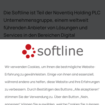
Die Softline ist Teil der Noventiq Holding PLC
Unternehmensgruppe, einem weltweit
führenden Anbieter von Lösungen und
Services in den Bereichen Digital
Transformation und Cyber Security mit
Hauptsitz und Börsennotierung in London.
Das Unternehmen realisiert, erleichtert und
beschleunigt die digitale Transformation
Wir verwenden Cookies, um Ihnen die bestmögliche Website-
seiner Kunden, indem es neben seinen
Erfahrung zu gewährleisten. Einige von ihnen sind essenziell,
eigenen Services und Lösungen mehr als
während andere uns helfen, diese Website und Ihre Erfahrungen
80.000 Organisationen aus allen Branchen
zu verbessern. Durch Bestätigen des Buttons „Alle akzeptieren“
mit Hunderten von erstklassigen IT-
stimmen Sie der Verwendung zu. Über den Button „Nein,
Anbietern verbindet. Die 6.400
anpassen“ können Sie auswählen, welche Cookies Sie zulassen